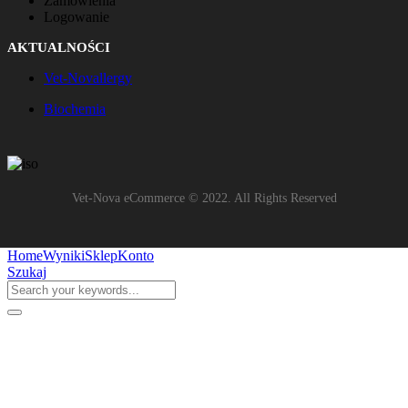
Zamówienia
Logowanie
AKTUALNOŚCI
Vet-Novallergy
Biochemia
Vet-Nova eCommerce © 2022. All Rights Reserved
Home
Wyniki
Sklep
Konto
Szukaj