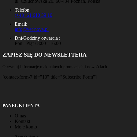
ul. Człuchowska 26, 60-434 Poznań, Polska
Telefon:
(+48) 61 610 39 10
Email:
info@vet-nova.pl
Dni/Godziny otwarcia :
Pon - Piąt / 8:00 - 16.00
ZAPISZ SIĘ DO NEWSLETTERA
Otrzymuj informacje o aktualnych promocjach i nowościach
[contact-form-7 id="10" title="Subscribe Form"]
PANEL KLIENTA
O nas
Kontakt
Moje konto