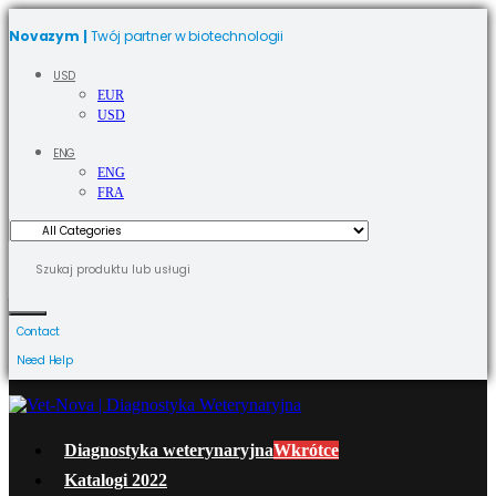
Novazym |
Twój partner w biotechnologii
USD
EUR
USD
ENG
ENG
FRA
Contact
Need Help
Diagnostyka weterynaryjna
Wkrótce
Katalogi 2022