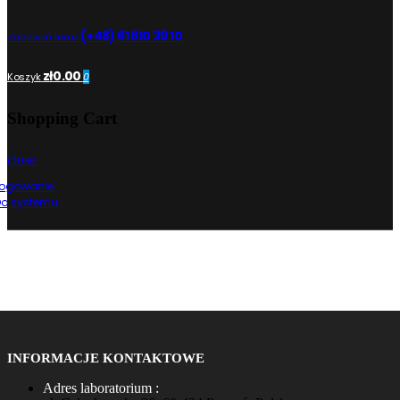
(+48) 61 610 39 10
Zadzwoń teraz:
zł0.00
Koszyk
0
Shopping Cart
close
Logowanie
Do systemu
INFORMACJE KONTAKTOWE
Adres laboratorium :