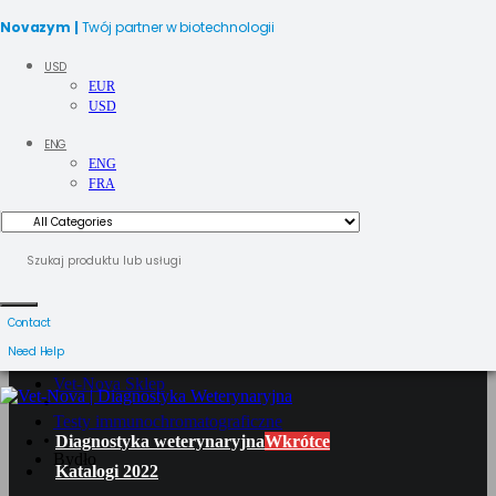
Novazym |
Twój partner w biotechnologii
USD
EUR
USD
ENG
ENG
FRA
BYDŁO
Contact
Need Help
Vet-Nova Sklep
Testy immunochromatograficzne
Diagnostyka weterynaryjna
Wkrótce
Bydło
Katalogi 2022