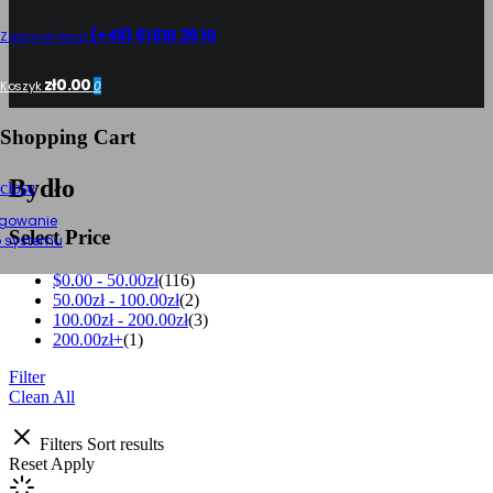
(+48) 61 610 39 10
Zadzwoń teraz:
zł0.00
Koszyk
0
Shopping Cart
Bydło
close
gowanie
Select Price
 systemu
$0.00 -
50.00
zł
(116)
50.00
zł
-
100.00
zł
(2)
100.00
zł
-
200.00
zł
(3)
200.00
zł
+
(1)
Filter
Clean All
Filters
Sort results
Reset
Apply