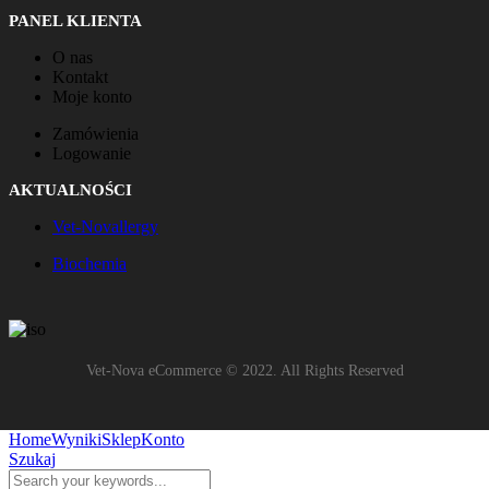
PANEL KLIENTA
O nas
Kontakt
Moje konto
Zamówienia
Logowanie
AKTUALNOŚCI
Vet-Novallergy
Biochemia
Vet-Nova eCommerce © 2022. All Rights Reserved
Home
Wyniki
Sklep
Konto
Szukaj