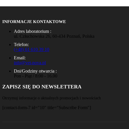
INFORMACJE KONTAKTOWE
Adres laboratorium :
ul. Człuchowska 26, 60-434 Poznań, Polska
Telefon:
(+48) 61 610 39 10
Email:
info@vet-nova.pl
Dni/Godziny otwarcia :
Pon - Piąt / 8:00 - 16.00
ZAPISZ SIĘ DO NEWSLETTERA
Otrzymuj informacje o aktualnych promocjach i nowościach
[contact-form-7 id="10" title="Subscribe Form"]