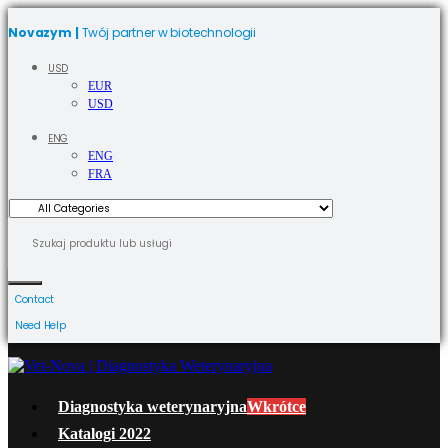
Novazym |
Twój partner w biotechnologii
USD
EUR
USD
ENG
ENG
FRA
Contact
Need Help
Diagnostyka weterynaryjna
Wkrótce
Katalogi 2022