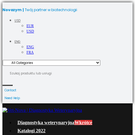
Novazym |
Twój partner w biotechnologii
USD
EUR
USD
ENG
ENG
FRA
Contact
Need Help
Diagnostyka weterynaryjna
Wkrótce
Katalogi 2022