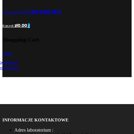
(+48) 61 610 39 10
Zadzwoń teraz:
zł0.00
Koszyk
0
Shopping Cart
close
Logowanie
Do systemu
INFORMACJE KONTAKTOWE
Adres laboratorium :