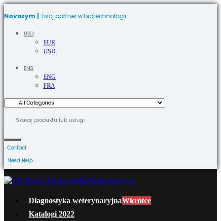
Novazym |
Twój partner w biotechnologii
USD
EUR
USD
ENG
ENG
FRA
Contact
Need Help
Diagnostyka weterynaryjna
Wkrótce
Katalogi 2022