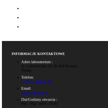
INFORMACJE KONTAKTOWE
Adres laboratorium :
ul. Człuchowska 26, 60-434 Poznań,
Polska
Telefon:
(+48) 61 610 39 10
Email:
info@vet-nova.pl
Dni/Godziny otwarcia :
Pon - Piąt / 8:00 - 16.00