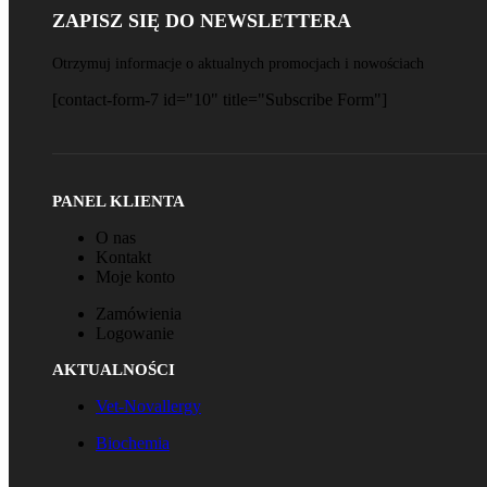
ZAPISZ SIĘ DO NEWSLETTERA
Otrzymuj informacje o aktualnych promocjach i nowościach
[contact-form-7 id="10" title="Subscribe Form"]
PANEL KLIENTA
O nas
Kontakt
Moje konto
Zamówienia
Logowanie
AKTUALNOŚCI
Vet-Novallergy
Biochemia