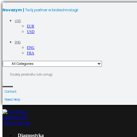
Novazym |
Twój partner w biotechnologii
USD
EUR
USD
ENG
ENG
FRA
Contact
Need Help
Diagnostyka