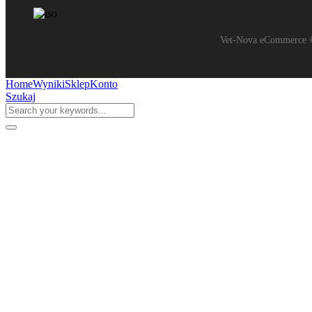
Vet-Nova eCommerce ©
Home
Wyniki
Sklep
Konto
Szukaj