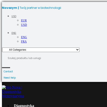
Novazym |
Twój partner w biotechnologii
USD
EUR
USD
ENG
ENG
FRA
Contact
Need Help
Diagnostyka