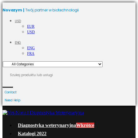
Novazym |
Twój partner w biotechnologii
USD
EUR
USD
ENG
ENG
FRA
Contact
Need Help
Diagnostyka weterynaryjna
Wkrótce
Katalogi 2022