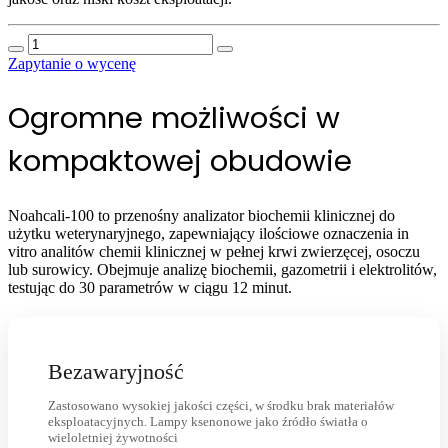
ilość
Noahcali-
Zapytanie o wycenę
100
Weterynaryjny
Ogromne możliwości w
analizator
biochemiczny
kompaktowej obudowie
Noahcali-100 to przenośny analizator biochemii klinicznej do
użytku weterynaryjnego, zapewniający ilościowe oznaczenia in
vitro analitów chemii klinicznej w pełnej krwi zwierzęcej, osoczu
lub surowicy. Obejmuje analizę biochemii, gazometrii i elektrolitów,
testując do 30 parametrów w ciągu 12 minut.
Bezawaryjność
Zastosowano wysokiej jakości części, w środku brak materiałów
eksploatacyjnych. Lampy ksenonowe jako źródło światła o
wieloletniej żywotności