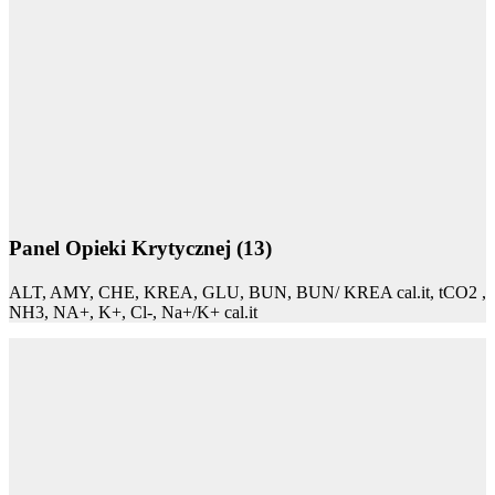
Panel Opieki Krytycznej (13)
ALT, AMY, CHE, KREA, GLU, BUN, BUN/ KREA cal.it, tCO2 ,
NH3, NA+, K+, Cl-, Na+/K+ cal.it
Panel Wątrobowy (13)
ALB, AST,ALT, ALP, GGT, TBA, TBIL, TC, TP, UA, GLOB,
A/G cal.it, AST/ALT cal.it,