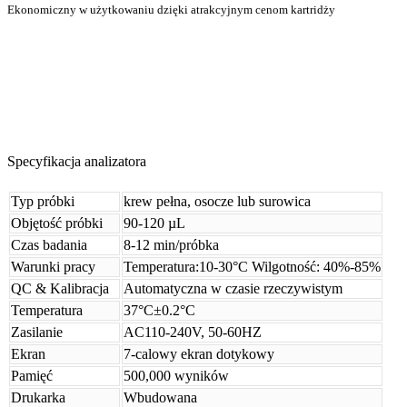
Ekonomiczny w użytkowaniu dzięki atrakcyjnym cenom kartridży
Specyfikacja analizatora
Typ próbki
krew pełna, osocze lub surowica
Objętość próbki
90-120 µL
Czas badania
8-12 min/próbka
Warunki pracy
Temperatura:10-30°C Wilgotność: 40%-85%
QC & Kalibracja
Automatyczna w czasie rzeczywistym
Temperatura
37°C±0.2°C
Zasilanie
AC110-240V, 50-60HZ
Ekran
7-calowy ekran dotykowy
Pamięć
500,000 wyników
Drukarka
Wbudowana