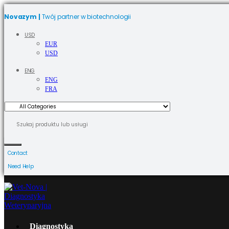
Novazym |
Twój partner w biotechnologii
USD
EUR
USD
ENG
ENG
FRA
Contact
Need Help
Diagnostyka