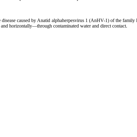
e disease caused by Anatid alphaherpesvirus 1 (AnHV-1) of the family He
lly and horizontally—through contaminated water and direct contact.
kt
kt
kt