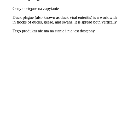
Ceny dostępne na zapytanie
Duck plague (also known as duck viral enteritis) is a worldwid
in flocks of ducks, geese, and swans. It is spread both vertica
Tego produktu nie ma na stanie i nie jest dostępny.
Inne dostępne zestawy diagnostyczne:
Filters
Sort results
Reset
Apply
VET-NOVA Giardia lamblia Test
Zobacz produ
VET-NOVA D-Dimer Test
Zobacz produ
VET-NOVA Neospora Test
Zobacz produ