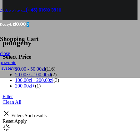
(+48) 61 610 39 10
Zadzwoń teraz:
zł0.00
Koszyk
0
Shopping Cart
patogeny
close
Select Price
gowanie
 systemu
$0.00 -
50.00
zł
(116)
50.00
zł
-
100.00
zł
(2)
100.00
zł
-
200.00
zł
(3)
200.00
zł
+
(1)
Filter
Clean All
Filters
Sort results
Reset
Apply