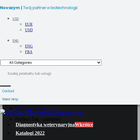
Novazym |
Twój partner w biotechnologii
USD
EUR
USD
ENG
ENG
FRA
PATOGENY
Contact
Need Help
Vet-Nova Sklep
Product Tag - patogeny
Diagnostyka weterynaryjna
Wkrótce
Katalogi 2022