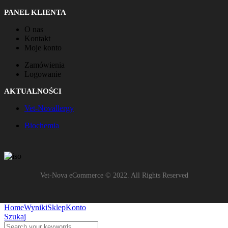
PANEL KLIENTA
O nas
Kontakt
Moje konto
Zamówienia
Logowanie
AKTUALNOŚCI
Vet-Novallergy
Biochemia
Vet-Nova eCommerce © 2022. All Rights Reserved
Home
Wyniki
Sklep
Konto
Szukaj