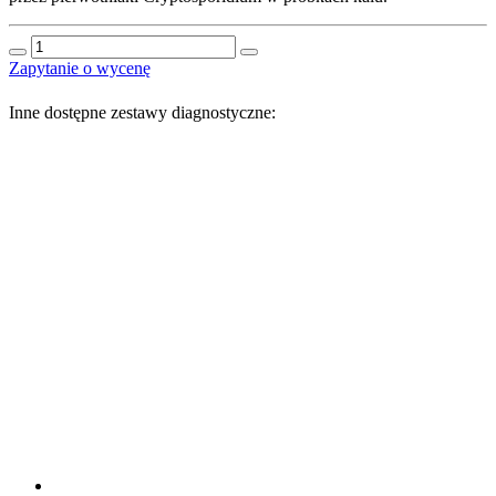
ilość
VET-
Zapytanie o wycenę
NOVA
Cryptosporidium
Inne dostępne zestawy diagnostyczne:
Test