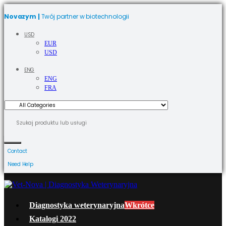
Novazym |
Twój partner w biotechnologii
USD
EUR
USD
ENG
ENG
FRA
Contact
Need Help
Diagnostyka weterynaryjna
Wkrótce
Katalogi 2022