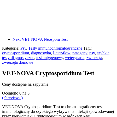
Next
VET-NOVA Neospora Test
Kategorie:
Psy
,
Testy immunochromatograficzne
Tagi:
cryptosporidium
,
diagnostyka
,
Later-flow
,
patogeny
,
psy
,
szybkie
testy diagnostyczne
,
test antygenowy
,
weterynaria
,
zwierzęta
,
zwierzęta domowe
VET-NOVA Cryptosporidium Test
Ceny dostępne na zapytanie
Oceniono
0
na 5
( 0 reviews )
VET-NOVA Cryptosporidium Test to chromatograficzny test
immunologiczny do szybkiego wykrywania infekcji spowodowanej
przez pierwotniaki Cryptosporidium w próbkach kału.