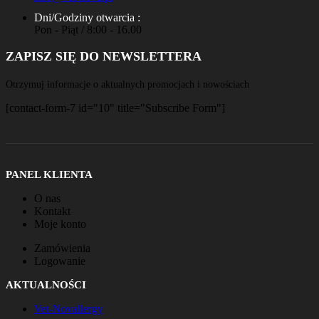
Dni/Godziny otwarcia :
Pon - Piąt / 8:00 - 16.00
ZAPISZ SIĘ DO NEWSLETTERA
Otrzymuj informacje o aktualnych promocjach i nowościach
[contact-form-7 id="10" title="Subscribe Form"]
PANEL KLIENTA
O nas
Kontakt
Moje konto
Zamówienia
Logowanie
AKTUALNOŚCI
Vet-Novallergy