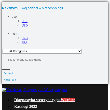
Novazym |
Twój partner w biotechnologii
USD
EUR
USD
ENG
ENG
FRA
Contact
Need Help
Diagnostyka weterynaryjna
Wkrótce
Katalogi 2022